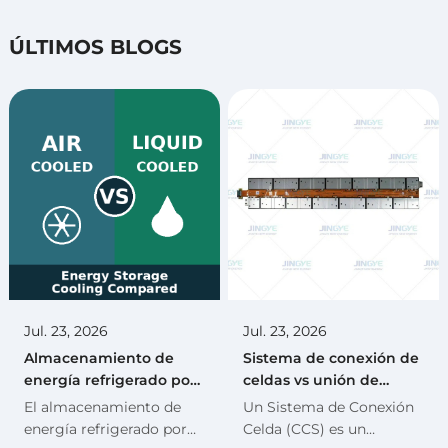
ÚLTIMOS BLOGS
Jul. 23, 2026
Jul. 23, 2026
Almacenamiento de
Sistema de conexión de
energía refrigerado por
celdas vs unión de
aire vs refrigerado por
cables para baterías de
El almacenamiento de
Un Sistema de Conexión
líquido: ¿Cuál es mejor?
vehículos eléctricos:
energía refrigerado por
Celda (CCS) es un
¿cuál es mejor?