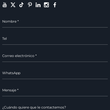
sólida y confiable. Los
usuarios a menudo
enfrentan escenarios de
cortes de energía,
facturas de electricidad
en alza y fuentes de
energía poco confiables,
todo lo cual puede